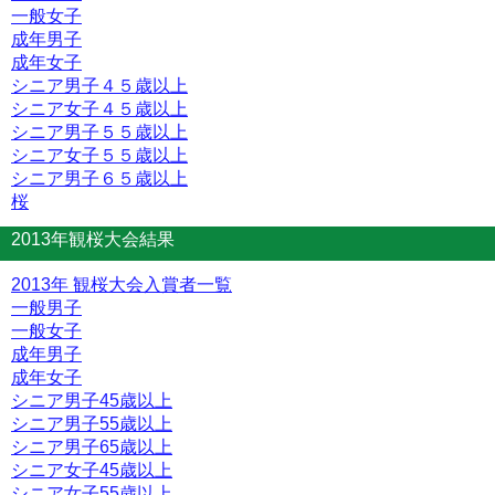
一般女子
成年男子
成年女子
シニア男子４５歳以上
シニア女子４５歳以上
シニア男子５５歳以上
シニア女子５５歳以上
シニア男子６５歳以上
桜
2013年観桜大会結果
2013年 観桜大会入賞者一覧
一般男子
一般女子
成年男子
成年女子
シニア男子45歳以上
シニア男子55歳以上
シニア男子65歳以上
シニア女子45歳以上
シニア女子55歳以上