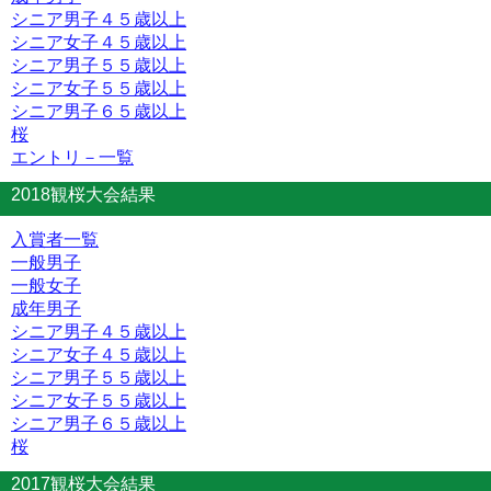
シニア男子４５歳以上
シニア女子４５歳以上
シニア男子５５歳以上
シニア女子５５歳以上
シニア男子６５歳以上
桜
エントリ－一覧
2018観桜大会結果
入賞者一覧
一般男子
一般女子
成年男子
シニア男子４５歳以上
シニア女子４５歳以上
シニア男子５５歳以上
シニア女子５５歳以上
シニア男子６５歳以上
桜
2017観桜大会結果