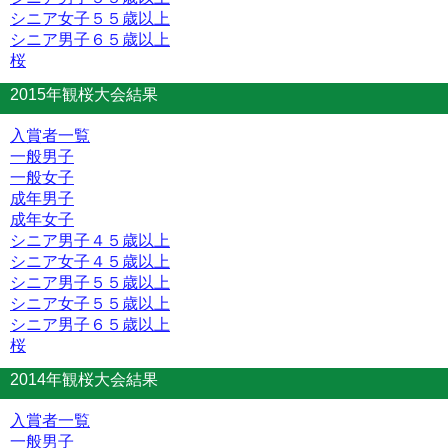
シニア女子５５歳以上
シニア男子６５歳以上
桜
2015年観桜大会結果
入賞者一覧
一般男子
一般女子
成年男子
成年女子
シニア男子４５歳以上
シニア女子４５歳以上
シニア男子５５歳以上
シニア女子５５歳以上
シニア男子６５歳以上
桜
2014年観桜大会結果
入賞者一覧
一般男子