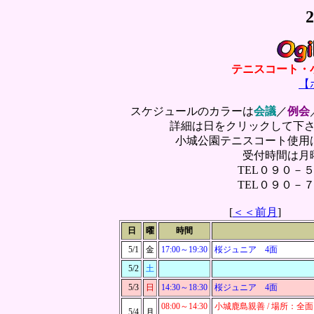
テニスコート・
【
スケジュールのカラーは
会議
／
例会
詳細は日をクリックして下
小城公園テニスコート使用
受付時間は月
TEL０９０－
TEL０９０－
[
＜＜前月
日
曜
時間
5/1
金
17:00～
19:30
桜ジュニア 4面
5/2
土
5/3
日
14:30～
18:30
桜ジュニア 4面
08:00～
14:30
小城鹿島親善 / 場所：全面
5/4
月