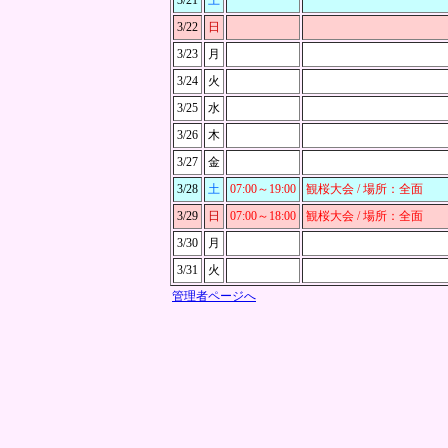
3/21
土
3/22
日
3/23
月
3/24
火
3/25
水
3/26
木
3/27
金
3/28
土
07:00～
19:00
観桜大会 / 場所：全面
3/29
日
07:00～
18:00
観桜大会 / 場所：全面
3/30
月
3/31
火
管理者ページへ