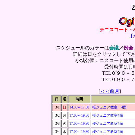
テニスコート・
【
スケジュールのカラーは
会議
／
例会
詳細は日をクリックして下
小城公園テニスコート使用
受付時間は月
TEL０９０－
TEL０９０－
[
＜＜前月
日
曜
時間
3/1
日
14:30～
17:30
桜ジュニア教室 4面
3/2
月
17:00～
19:30
桜ジュニア教室4面
3/3
火
17:00～
19:30
桜ジュニア教室4面
3/4
水
17:00～
19:30
桜ジュニア教室4面